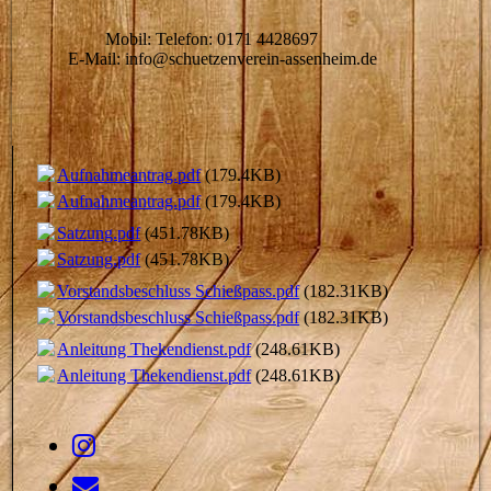
Mobil: Telefon: 0171 4428697
E-Mail: info@schuetzenverein-assenheim.de
Aufnahmeantrag.pdf
(179.4KB)
Aufnahmeantrag.pdf
(179.4KB)
Satzung.pdf
(451.78KB)
Satzung.pdf
(451.78KB)
Vorstandsbeschluss Schießpass.pdf
(182.31KB)
Vorstandsbeschluss Schießpass.pdf
(182.31KB)
Anleitung Thekendienst.pdf
(248.61KB)
Anleitung Thekendienst.pdf
(248.61KB)