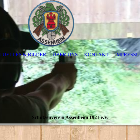
TUELLES & BILDER
ÜBER UNS
KONTAKT
IMPRESSU
Schützenverein Assenheim 1921 e.V.