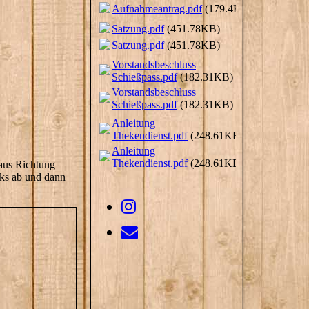
Aufnahmeantrag.pdf
(179.4KB)
Satzung.pdf
(451.78KB)
Satzung.pdf
(451.78KB)
Vorstandsbeschluss
Schießpass.pdf
(182.31KB)
Vorstandsbeschluss
Schießpass.pdf
(182.31KB)
Anleitung
Thekendienst.pdf
(248.61KB)
Anleitung
Thekendienst.pdf
(248.61KB)
(aus Richtung
nks ab und dann