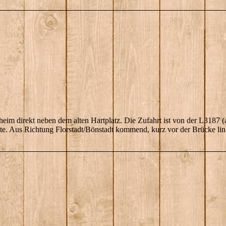
heim direkt neben dem alten Hartplatz. Die Zufahrt ist von der L3187 
ite. Aus Richtung Florstadt/Bönstadt kommend, kurz vor der Brücke li